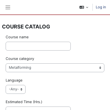
Skip to main content
Log in
Side panel
COURSE CATALOG
Course name
Course category
Language
Estimated Time (Hrs.)