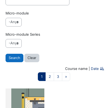
Micro-module
Micro-module Series
Course name
|
Date
Page 1
Page 2
Page 3
Next page
1
2
3
»